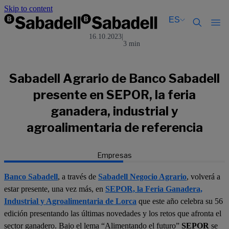
Skip to content
ES
16.10.2023
|
3 min
Català
Català
English
English
Español
Español
Sabadell Agrario de Banco Sabadell
presente en SEPOR, la feria
ganadera, industrial y
agroalimentaria de referencia
Empresas
Banco Sabadell
, a través de
Sabadell Negocio Agrario
, volverá a
estar presente, una vez más, en
SEPOR, la Feria Ganadera,
Industrial y Agroalimentaria de Lorca
que este año celebra su 56
edición presentando las últimas novedades y los retos que afronta el
sector ganadero. Bajo el lema “Alimentando el futuro”
SEPOR
se