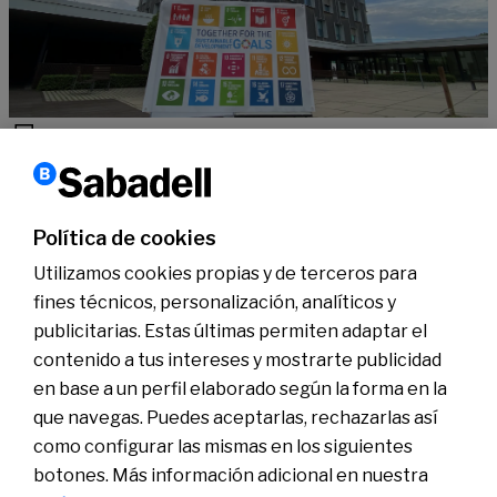
Sostenibilidad
10 años con los ODS, apoyados por
#SabadellCompromisSostenible
Política de cookies
Leer más
Utilizamos cookies propias y de terceros para
fines técnicos, personalización, analíticos y
publicitarias. Estas últimas permiten adaptar el
Conócenos
Sala de Prensa
contenido a tus intereses y mostrarte publicidad
Actualidad
en base a un perfil elaborado según la forma en la
Nos entendemos
que navegas. Puedes aceptarlas, rechazarlas así
Plan de Pensiones de Empleo de Banco Sabadell
como configurar las mismas en los siguientes
botones. Más información adicional en nuestra