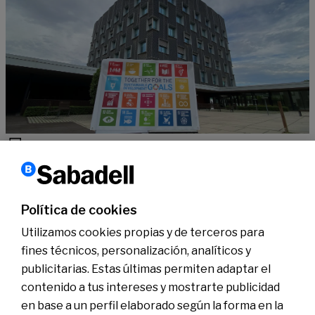
Sostenibilidad
10 años con los ODS, apoyados por
#SabadellCompromisSostenible
Política de cookies
Leer más
Utilizamos cookies propias y de terceros para
fines técnicos, personalización, analíticos y
publicitarias. Estas últimas permiten adaptar el
Conócenos
Sala de Prensa
contenido a tus intereses y mostrarte publicidad
Actualidad
en base a un perfil elaborado según la forma en la
Nos entendemos